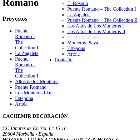
Romano
El Rosario
Puente Romano – The Collection I
La Zagaleta
Proyectos
Puente Romano – The Collection II
Los Altos de Los Monteros I
Puente
Los Altos de Los Monteros II
Romano -
Puente Romano
The
Monteros Playa
Collection II
Estepona
La Zagaleta
Artola
Puente
Contacto
Romano -
The
Collection I
Altos de los Monteros
Puente Romano
Los Monteros Playa
Estepona
Artola
CACHEMIR DECORACIÓN
CC Pinares de Elviria, Lc 15-16
29604 Marbella - España
HORARIO: LUNES A VIERNES: 10:00-18:00 HORAS Y