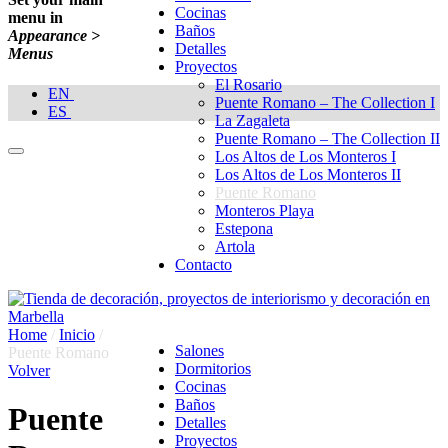
Cocinas
menu in
Baños
Appearance >
Detalles
Menus
Proyectos
El Rosario
EN
Puente Romano – The Collection I
ES
La Zagaleta
Puente Romano – The Collection II
Los Altos de Los Monteros I
Los Altos de Los Monteros II
Puente Romano
Monteros Playa
Estepona
Artola
Contacto
Home
/
Inicio
/
Salones
Puente Romano
Dormitorios
Volver
Cocinas
Baños
Puente
Detalles
Proyectos